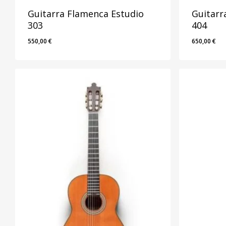
Guitarra Flamenca Estudio
Guitarr
303
404
550,00
€
650,00
€
550,00
€
650,00
€