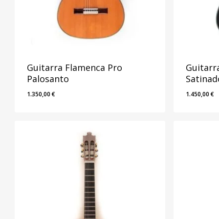
Guitarra Flamenca Pro
Guitarr
Palosanto
Satinad
1.350,00
€
1.450,00
€
1.350,00
€
1.450,00
€