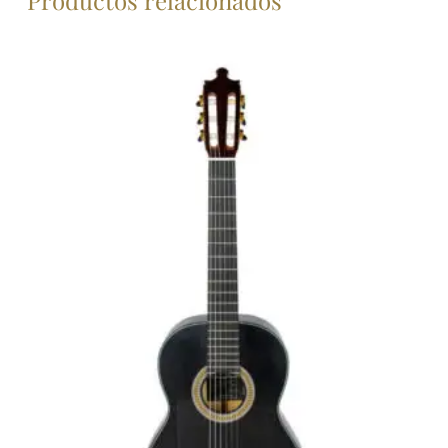
Productos relacionados
crédito: 30 €. Importe total adeudado y precio
total a plazos: 630 €. Precio de adquisición al
contado: 600 €. Intereses subvencionados por
GUITARRERIA ALVAREZ Y BERNAL. Financiación
ofrecida por Banco Cetelem S.A.U. válida hasta
el 03/07/2024.