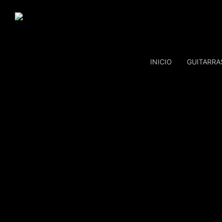
Skip
to
main
content
INICIO
GUITARRA