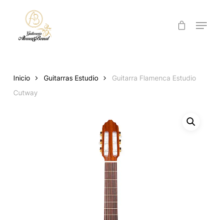
Skip
to
Menu
Close
main
Menu
content
Inicio
Guitarras Estudio
Guitarra Flamenca Estudio
Cutway