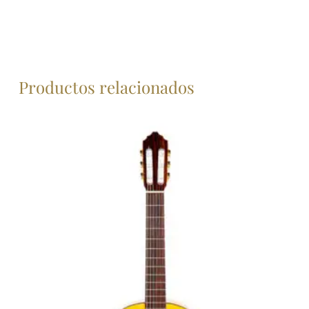
mínimo: 288 €. Ejemplo de financiación para un
importe de 600 € en 24 meses. Comisión de
formalización del 5%: 30 € a pagar en la
primera cuota. Primera cuota de 55 € y 23 de
25 €.TIN 0,0% TAE 5,07%. Coste total del
Productos relacionados
crédito: 30 €. Importe total adeudado y precio
total a plazos: 630 €. Precio de adquisición al
contado: 600 €. Intereses subvencionados por
GUITARRERIA ALVAREZ Y BERNAL. Financiación
ofrecida por Banco Cetelem S.A.U. válida hasta
el 03/07/2024.