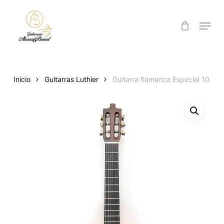
Skip
to
Menu
Close
main
Menu
content
Inicio
Guitarras Luthier
Guitarra flamenca Especial 10