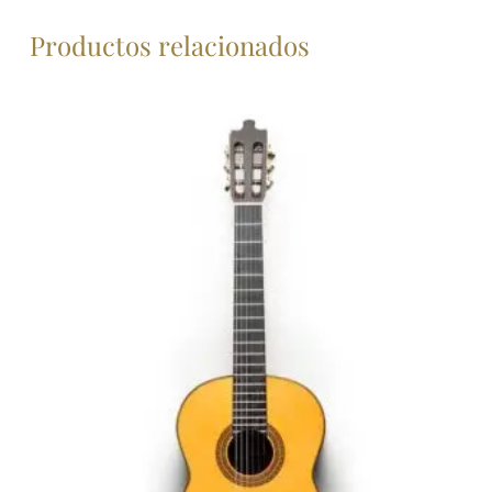
primera cuota. Primera cuota de 55 € y 23 de
25 €.TIN 0,0% TAE 5,07%. Coste total del
Productos relacionados
crédito: 30 €. Importe total adeudado y precio
total a plazos: 630 €. Precio de adquisición al
contado: 600 €. Intereses subvencionados por
GUITARRERIA ALVAREZ Y BERNAL. Financiación
ofrecida por Banco Cetelem S.A.U. válida hasta
el 03/07/2024.