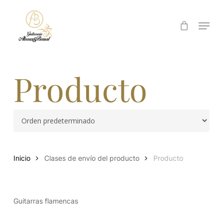
Skip
to
Menu
Close
main
Menu
content
Producto
Inicio
Clases de envío del producto
Producto
Guitarras flamencas